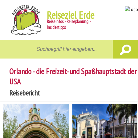
Reiseziel Erde
Reiseinfos - Reiseplanung -
Insidertipps
Home
Reiseziele
Orlando - die Freizeit- und Spaßhauptstadt der
Unterwegs
USA
Gastgeber
Reisebericht
Aktiv
News
Reiseberichte