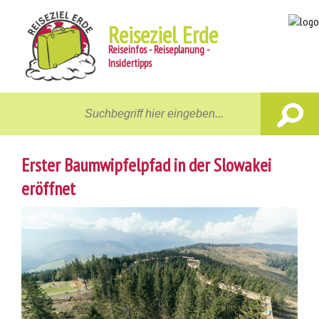
Reiseziel Erde
Reiseinfos - Reiseplanung -
Insidertipps
Home
Reiseziele
Erster Baumwipfelpfad in der Slowakei
Unterwegs
eröffnet
Gastgeber
Aktiv
News
Reiseberichte