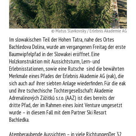
Service
© Matus Slavkovsky / Erlebnis Akademie AG
Im slowakischen Teil der Hohen Tatra, nahe des Ortes
Bachledova Dolina, wurde am vergangenen Freitag der erste
Baumwipfelpfad in der Slowakei eröffnet. Eine
Holzkonstruktion mit Aussichtsturm, Lern- und
Erlebnisstationen, sowie eine Rutsche sind die bewährten
Merkmale eines Pfades der Erlebnis Akademie AG (eak), die
sich auch auf ihrer siebten Anlage wiederfinden. Für die eak
und ihre tschechische Tochtergesellschaft Akademie
Adrenalinových Zážitků s.r.o. (AAZ) ist dies bereits der
dritte Pfad, der im Rahmen eines Joint Venture umgesetzt
wurde – in diesem Fall mit dem Partner Ski Resort
Bachledka.
Atemberaubende Aussichten – in viele RichtungenDer 32