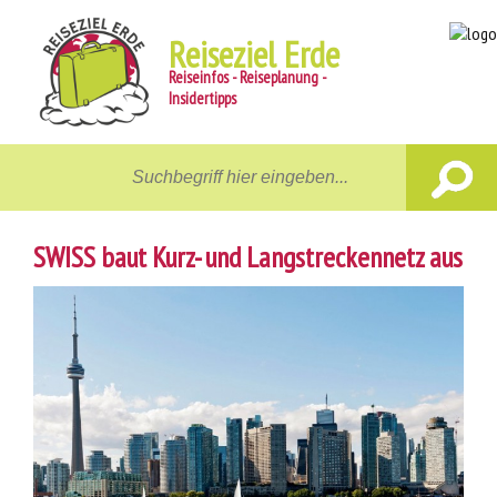
Reiseziel Erde
Reiseinfos - Reiseplanung -
Insidertipps
Home
Reiseziele
SWISS baut Kurz- und Langstreckennetz aus
Unterwegs
Gastgeber
Aktiv
News
Reiseberichte