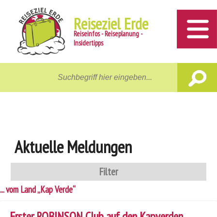
Reiseziel Erde
Reiseinfos - Reiseplanung -
Insidertipps
Home
Reiseziele
Unterwegs
Gastgeber
Aktuelle Meldungen
Aktiv
Filter
News
... vom Land „Kap Verde“
Reiseberichte
Erster ROBINSON Club auf den Kapverden