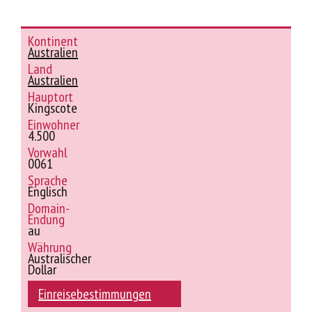
Kontinent
Australien
Land
Australien
Hauptort
Kingscote
Einwohner
4.500
Vorwahl
0061
Sprache
Englisch
Domain-
Endung
au
Währung
Australischer
Dollar
Einreisebestimmungen