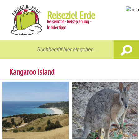
Reiseziel Erde
Reiseinfos - Reiseplanung -
Insidertipps
Home
Reiseziele
Kangaroo Island
Unterwegs
Gastgeber
Aktiv
News
Reiseberichte