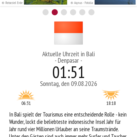
© Reiseziel Erde
© Aqnus - Fotolia
Service
Aktuelle Uhrzeit in Bali
- Denpasar -
01
:
51
Sonntag, den 09.08.2026
06:31
18:18
In Bali spielt der Tourismus eine entscheidende Rolle - kein
Wunder, lockt die beliebteste indonesische Insel Jahr für
Jahr rund vier Millionen Urlauber an seine Traumstrände.
Unter den Gästen sind auch immer mehr Surfer und Taucher,