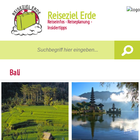
Reiseziel Erde
Reiseinfos - Reiseplanung -
Insidertipps
Home
Reiseziele
Bali
Unterwegs
Gastgeber
Aktiv
News
Reiseberichte